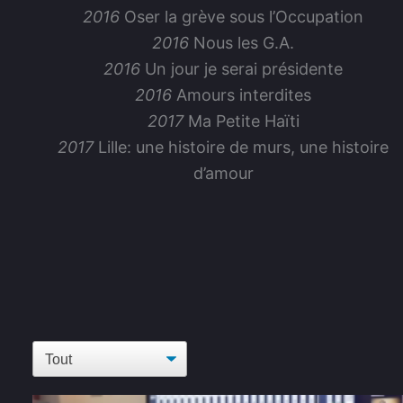
2016
Oser la grève sous l’Occupation
2016
Nous les G.A.
2016
Un jour je serai présidente
2016
Amours interdites
2017
Ma Petite Haïti
2017
Lille: une histoire de murs, une histoire
d’amour